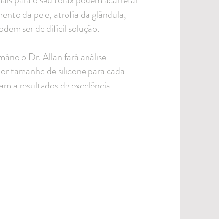
ais para o seu tórax podem acarretar
mento da pele, atrofia da glândula,
dem ser de difícil solução.
rio o Dr. Allan fará análise
hor tamanho de silicone para cada
vam a resultados de excelência