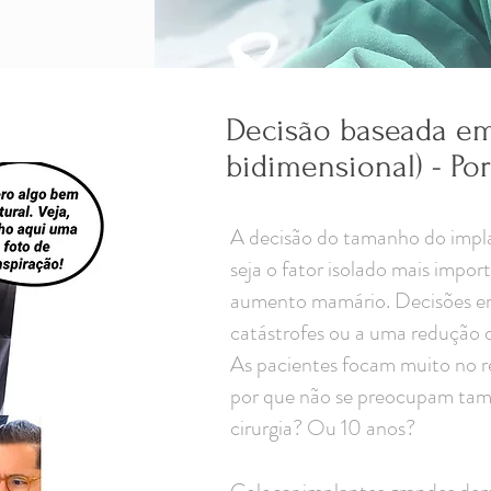
Decisão baseada em 
bidimensional) - Po
A decisão do tamanho do implan
seja o fator isolado mais impor
aumento mamário. Decisões err
catástrofes ou a uma redução d
As pacientes focam muito no r
por que não se preocupam tam
cirurgia? Ou 10 anos?