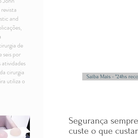
o John
 revista
stic and
licações,
a
irurgia de
seis por
 atividades
da cirurgia
Saiba Mais - "24hs rec
a utiliza o
Segurança sempre
custe o que custar