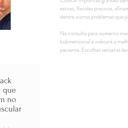
Colocar implantes grandes dem
estrias, flacidez precoce, afina
dentre outros problemas que po
Na consulta para aumento mamá
bidimensional e indicará o mel
paciente. Escolhas sensatas le
rack
o que
em no
scular