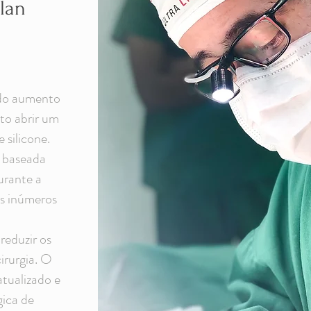
llan
 do aumento
to abrir um
 silicone.
 baseada
urante a
os inúmeros
reduzir os
cirurgia. O
tualizado e
gica de