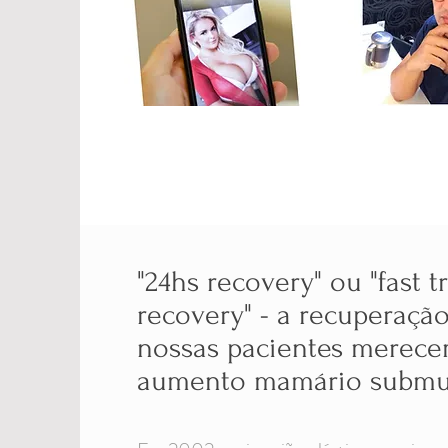
"24hs recovery" ou "fast t
recovery" - a recuperaçã
nossas pacientes merec
aumento mamário submu