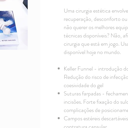
Uma cirurgia est
ética envolve
recuperação, desconforto ou d
não querer os melhores equip
técnicas disponíveis? Não, af
cirurgia que está em jogo. U
disponível hoje no mundo.
Keller Funnel - introdução d
Redução do risco de infecção
coesividade do gel
Suturas farpadas - fechament
incisões. Forte fixação do su
complicações de posicionam
Campos estéreis descartávei
contratura capsular