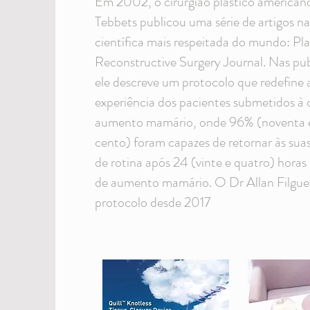
Em 2002, o cirurgião plástico american
Tebbets publicou uma série de artigos na
científica mais respeitada do mundo: Pla
Reconstructive Surgery Journal. Nas pub
ele descreve um protocolo que redefine 
experiência dos pacientes submetidos à c
aumento mamário, onde 96% (noventa e 
cento) foram capazes de retornar às suas
de rotina após 24 (vinte e quatro) horas 
de aumento mamário. O Dr Allan Filgueir
protocolo desde 2017