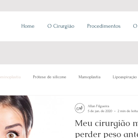
Home
O Cirurgião
Procedimentos
O
minoplastia
Prótese de silicone
Mamoplastia
Lipoaspiração
Allan Filgueira
5 de jan. de 2020
2 min de leitu
Meu cirurgião 
perder peso ant