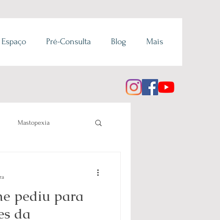
 Espaço
Pré-Consulta
Blog
Mais
Mastopexia
ra
me pediu para
es da